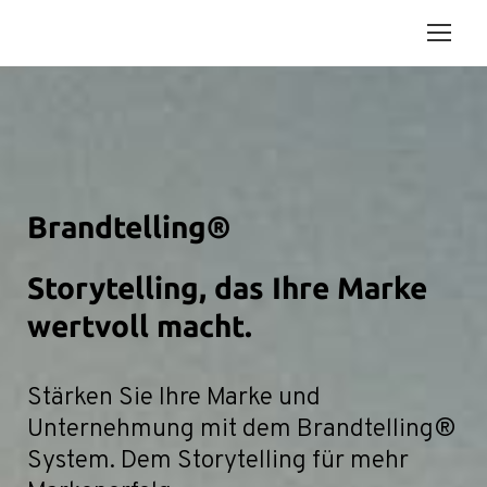
Brandtelling®
Storytelling, das Ihre Marke
wertvoll macht.
Stärken Sie Ihre Marke und
Unternehmung mit dem Brandtelling®
System. Dem Storytelling für mehr